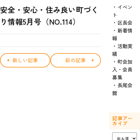
イベン
安全・安心・住み良い町づく
ト
り情報5月号（NO.114）
区長会
新着情
報
活動実
績
新しい記事
前の記事
町会加
入・会員
募集
長尾会
館
記事アー
カイブ
ア