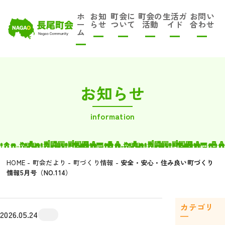
ホ
お知
町会に
町会の
生活ガ
お問い
ー
らせ
ついて
活動
イド
合わせ
ム
お知らせ
information
HOME
-
町会だより
-
町づくり情報
-
安全・安心・住み良い町づくり
情報5月号（NO.114）
カテゴリ
2026.05.24
―