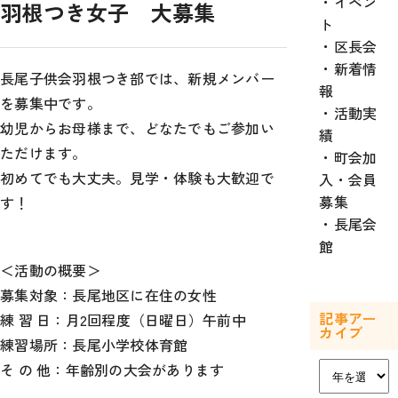
イベン
羽根つき女子 大募集
ト
区長会
新着情
長尾子供会羽根つき部では、新規メンバー
報
を募集中です。
活動実
幼児からお母様まで、どなたでもご参加い
績
ただけます。
町会加
初めてでも大丈夫。見学・体験も大歓迎で
入・会員
募集
す！
長尾会
館
＜活動の概要＞
募集対象：長尾地区に在住の女性
記事アー
練 習 日：月2回程度（日曜日）午前中
カイブ
練習場所：長尾小学校体育館
ア
そ の 他：年齢別の大会があります
ー