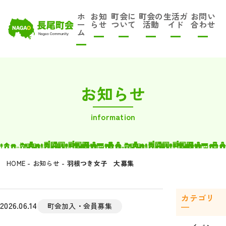
ホ
お知
町会に
町会の
生活ガ
お問い
ー
らせ
ついて
活動
イド
合わせ
ム
お知らせ
information
HOME
-
お知らせ
-
羽根つき女子 大募集
カテゴリ
2026.06.14
―
町会加入・会員募集