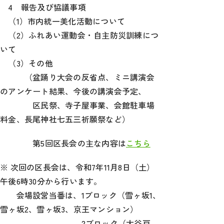
4 報告及び協議事項
カ
（1）市内統一美化活動について
イ
ブ
（2）ふれあい運動会・自主防災訓練につ
いて
（3）その他
（盆踊り大会の反省点、ミニ講演会
のアンケート結果、今後の講演会予定、
区民祭、寺子屋事業、会館駐車場
料金、長尾神社七五三祈願祭など）
第5回区長会の主な内容は
こちら
※ 次回の区長会は、令和7年11月8日（土）
午後6時30分から行います。
会場設営当番は、1ブロック（雪ヶ坂1、
雪ヶ坂2、雪ヶ坂3、京王マンション）
2ブロック（大谷戸