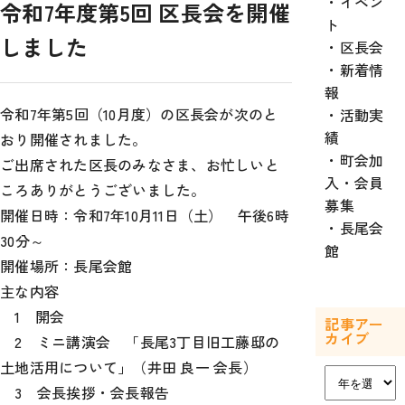
イベン
令和7年度第5回 区長会を開催
ト
しました
区長会
新着情
報
令和7年第5回（10月度）の区長会が次のと
活動実
績
おり開催されました。
町会加
ご出席された区長のみなさま、お忙しいと
入・会員
ころありがとうございました。
募集
開催日時：令和7年10月11日（土） 午後6時
長尾会
30分～
館
開催場所：長尾会館
主な内容
1 開会
記事アー
カイブ
2 ミニ講演会 「長尾3丁目旧工藤邸の
土地活用について」（井田 良一 会長）
ア
3 会長挨拶・会長報告
ー